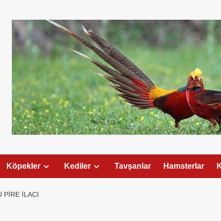
Köpekler
Kediler
Tavşanlar
Hamsterlar
K
PIRE ILACI