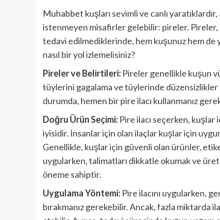
Muhabbet kuşları sevimli ve canlı yaratıklardır
istenmeyen misafirler gelebilir: pireler. Pireler
tedavi edilmediklerinde, hem kuşunuz hem de ya
nasıl bir yol izlemelisiniz?
Pireler ve Belirtileri:
Pireler genellikle kuşun v
tüylerini gagalama ve tüylerinde düzensizlikler gö
durumda, hemen bir pire ilacı kullanmanız gereke
Doğru Ürün Seçimi:
Pire ilacı seçerken, kuşlar
iyisidir. İnsanlar için olan ilaçlar kuşlar için uyg
Genellikle, kuşlar için güvenli olan ürünler, etiket
uygularken, talimatları dikkatle okumak ve üretic
öneme sahiptir.
Uygulama Yöntemi:
Pire ilacını uygularken, ge
bırakmanız gerekebilir. Ancak, fazla miktarda il