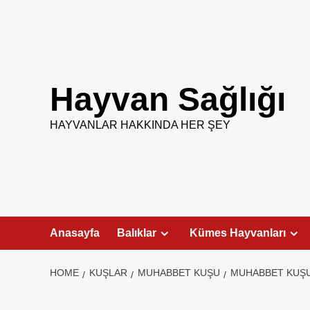
Skip
to
content
Hayvan Sağlığı
HAYVANLAR HAKKINDA HER ŞEY
Anasayfa
Balıklar
Kümes Hayvanları
HOME
KUŞLAR
MUHABBET KUŞU
MUHABBET KUŞU 