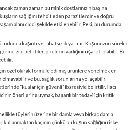
, ancak zaman zaman bu minik dostlarınızın başına
, kuşların sağlığını tehdit eden parazitlerdir ve doğru
şam alanı ciddi şekilde etkilenebilir. Peki, bu durumda
ücudunda kaşıntı ve rahatsızlık yaratır. Kuşunuzun sürekli
rme gibi belirtiler, pirelerin varlığının işareti olabilir. Bu
bilir.
 için özel olarak formüle edilmiş ürünlere yönelmek en
un olmayabilir ve bu, sağlık sorunlarına yol açabilir.
lerinde “kuşlar için güvenli” ibaresiyle belirtilir. İlacı
inin önerilerine uymak, başarılı bir tedavi için kritik
nellikle tüylerin üzerine bir damla veya birkaç damla
aç kullanmaktan kaçının çünkü bu kuşun sağlığını riske