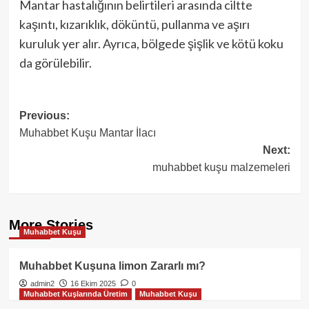
Mantar hastalığının belirtileri arasında ciltte
kaşıntı, kızarıklık, döküntü, pullanma ve aşırı
kuruluk yer alır. Ayrıca, bölgede şişlik ve kötü koku
da görülebilir.
Post
Previous:
Muhabbet Kuşu Mantar İlacı
navigation
Next:
muhabbet kuşu malzemeleri
More Stories
Muhabbet Kuşu
Muhabbet Kuşuna limon Zararlı mı?
admin2
16 Ekim 2025
0
Muhabbet Kuşlarında Üretim
Muhabbet Kuşu