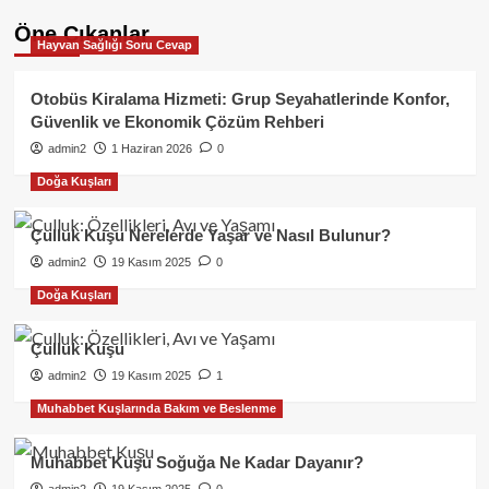
Öne Çıkanlar
Hayvan Sağlığı Soru Cevap
Otobüs Kiralama Hizmeti: Grup Seyahatlerinde Konfor,
Güvenlik ve Ekonomik Çözüm Rehberi
admin2
1 Haziran 2026
0
Doğa Kuşları
Çulluk Kuşu Nerelerde Yaşar ve Nasıl Bulunur?
admin2
19 Kasım 2025
0
Doğa Kuşları
Çulluk Kuşu
admin2
19 Kasım 2025
1
Muhabbet Kuşlarında Bakım ve Beslenme
Muhabbet Kuşu Soğuğa Ne Kadar Dayanır?