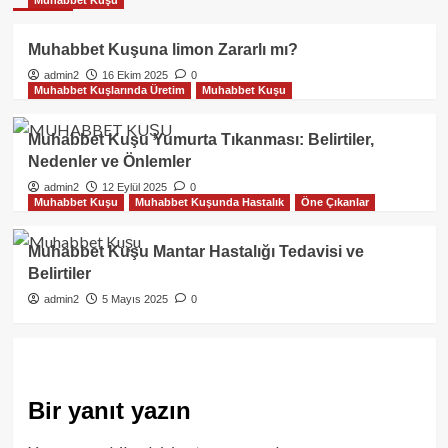
Muhabbet Kuşu
Muhabbet Kuşuna limon Zararlı mı?
admin2
16 Ekim 2025
0
Muhabbet Kuşlarında Üretim
Muhabbet Kuşu
Muhabbet Kuşu Yumurta Tıkanması: Belirtiler,
Nedenler ve Önlemler
admin2
12 Eylül 2025
0
Muhabbet Kuşu
Muhabbet Kuşunda Hastalık
Öne Çıkanlar
Muhabbet Kuşu Mantar Hastalığı Tedavisi ve
Belirtiler
admin2
5 Mayıs 2025
0
Bir yanıt yazın