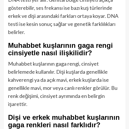
gösterebilir, ses frekansı ise bazı kuş türlerinde
erkek ve dişi arasındaki farkları ortaya koyar. DNA
testi ise kesin sonuç sağlar ve genetik farklılıkları
belirler.
Muhabbet kuşlarının gaga rengi
cinsiyetle nasıl ilişkilidir?
Muhabbet kuşlarının gaga rengi, cinsiyet
belirlemede kullanılır. Dişi kuşlarda genellikle
kahverengi ya da açık mavi, erkek kuşlarda ise
genellikle mavi, mor veya canlı renkler görülür. Bu
renk değişimi, cinsiyet ayrımında en belirgin
işarettir.
Dişi ve erkek muhabbet kuşlarının
gaga renkleri nasıl farklıdır?