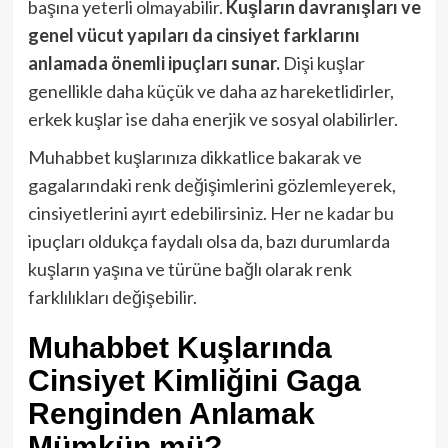
başına yeterli olmayabilir.
Kuşların davranışları ve
genel vücut yapıları da cinsiyet farklarını
anlamada önemli ipuçları sunar.
Dişi kuşlar
genellikle daha küçük ve daha az hareketlidirler,
erkek kuşlar ise daha enerjik ve sosyal olabilirler.
Muhabbet kuşlarınıza dikkatlice bakarak ve
gagalarındaki renk değişimlerini gözlemleyerek,
cinsiyetlerini ayırt edebilirsiniz. Her ne kadar bu
ipuçları oldukça faydalı olsa da, bazı durumlarda
kuşların yaşına ve türüne bağlı olarak renk
farklılıkları değişebilir.
Muhabbet Kuşlarında
Cinsiyet Kimliğini Gaga
Renginden Anlamak
Mümkün mü?