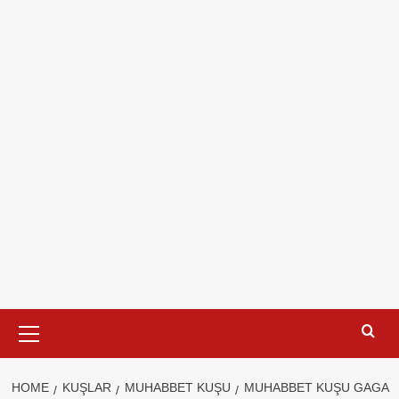
Primary
Menu
HOME
KUŞLAR
MUHABBET KUŞU
MUHABBET KUŞU GAGA