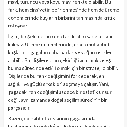
mavi, turuncu veya koyu mavi renkte olabilir. Bu
fark, hem cinsiyetin belirlenmesinde hem de üreme
dönemlerinde kuşların birbirini tanımasında kritik
rol oynar.
İlginç bir şekilde, bu renk farklılıkları sadece sabit
kalmaz. Üreme dönemlerinde, erkek muhabbet
kuşlarının gagaları daha parlak ve yoğun renkler
alabilir. Bu, dişilere olan çekiciliği artırmak ve eş
bulma sürecinde etkili olmak için bir strateji olabilir.
Dişiler de bu renk değişimini fark ederek, en
sağlıklı ve güçlü erkekleri seçmeye çalışır. Yani,
gagadaki renk değişimi sadece bir estetik unsur
değil, aynı zamanda doğal seçilim sürecinin bir
parçasıdır.
Bazen, muhabbet kuşlarının gagalarında
beklenmedik renk değişiklikleri gözlemlenebilir.