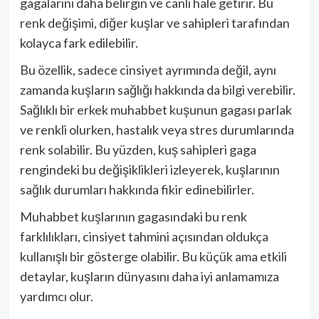
gagalarını daha belirgin ve canlı hale getirir. Bu
renk değişimi, diğer kuşlar ve sahipleri tarafından
kolayca fark edilebilir.
Bu özellik, sadece cinsiyet ayrımında değil, aynı
zamanda kuşların sağlığı hakkında da bilgi verebilir.
Sağlıklı bir erkek muhabbet kuşunun gagası parlak
ve renkli olurken, hastalık veya stres durumlarında
renk solabilir. Bu yüzden, kuş sahipleri gaga
rengindeki bu değişiklikleri izleyerek, kuşlarının
sağlık durumları hakkında fikir edinebilirler.
Muhabbet kuşlarının gagasındaki bu renk
farklılıkları, cinsiyet tahmini açısından oldukça
kullanışlı bir gösterge olabilir. Bu küçük ama etkili
detaylar, kuşların dünyasını daha iyi anlamamıza
yardımcı olur.