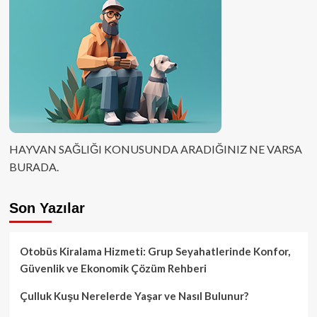
HAYVAN SAĞLIĞI KONUSUNDA ARADIĞINIZ NE VARSA
BURADA.
Son Yazılar
Otobüs Kiralama Hizmeti: Grup Seyahatlerinde Konfor,
Güvenlik ve Ekonomik Çözüm Rehberi
Çulluk Kuşu Nerelerde Yaşar ve Nasıl Bulunur?