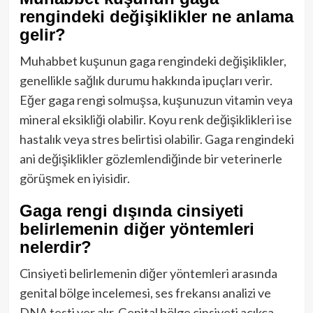
rengindeki değişiklikler ne anlama
gelir?
Muhabbet kuşunun gaga rengindeki değişiklikler,
genellikle sağlık durumu hakkında ipuçları verir.
Eğer gaga rengi solmuşsa, kuşunuzun vitamin veya
mineral eksikliği olabilir. Koyu renk değişiklikleri ise
hastalık veya stres belirtisi olabilir. Gaga rengindeki
ani değişiklikler gözlemlendiğinde bir veterinerle
görüşmek en iyisidir.
Gaga rengi dışında cinsiyeti
belirlemenin diğer yöntemleri
nelerdir?
Cinsiyeti belirlemenin diğer yöntemleri arasında
genital bölge incelemesi, ses frekansı analizi ve
DNA testi yer alır. Genital bölge cinsiyeti açıkça