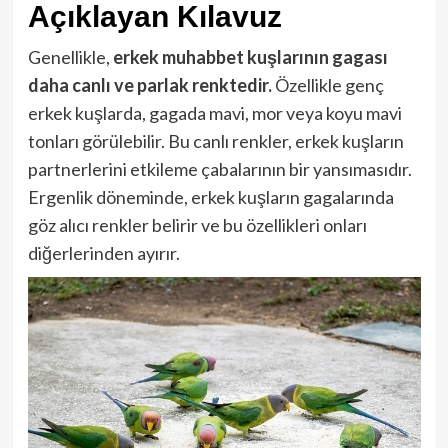
Açıklayan Kılavuz
Genellikle,
erkek muhabbet kuşlarının gagası
daha canlı ve parlak renktedir.
Özellikle genç
erkek kuşlarda, gagada mavi, mor veya koyu mavi
tonları görülebilir. Bu canlı renkler, erkek kuşların
partnerlerini etkileme çabalarının bir yansımasıdır.
Ergenlik döneminde, erkek kuşların gagalarında
göz alıcı renkler belirir ve bu özellikleri onları
diğerlerinden ayırır.