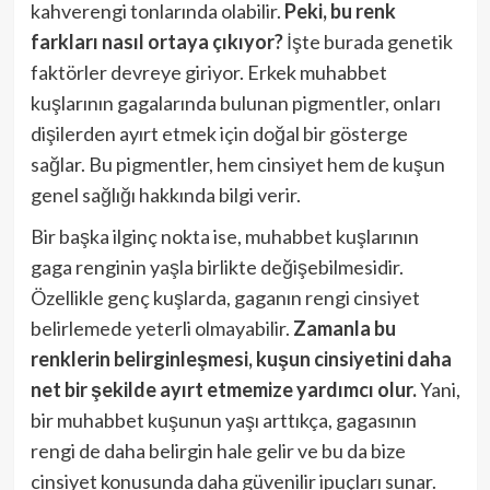
kahverengi tonlarında olabilir.
Peki, bu renk
farkları nasıl ortaya çıkıyor?
İşte burada genetik
faktörler devreye giriyor. Erkek muhabbet
kuşlarının gagalarında bulunan pigmentler, onları
dişilerden ayırt etmek için doğal bir gösterge
sağlar. Bu pigmentler, hem cinsiyet hem de kuşun
genel sağlığı hakkında bilgi verir.
Bir başka ilginç nokta ise, muhabbet kuşlarının
gaga renginin yaşla birlikte değişebilmesidir.
Özellikle genç kuşlarda, gaganın rengi cinsiyet
belirlemede yeterli olmayabilir.
Zamanla bu
renklerin belirginleşmesi, kuşun cinsiyetini daha
net bir şekilde ayırt etmemize yardımcı olur.
Yani,
bir muhabbet kuşunun yaşı arttıkça, gagasının
rengi de daha belirgin hale gelir ve bu da bize
cinsiyet konusunda daha güvenilir ipuçları sunar.