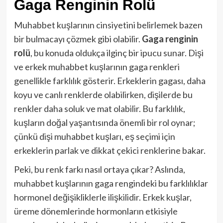
Gaga Renginin Rolü
Muhabbet kuşlarının cinsiyetini belirlemek bazen
bir bulmacayı çözmek gibi olabilir.
Gaga renginin
rolü
, bu konuda oldukça ilginç bir ipucu sunar. Dişi
ve erkek muhabbet kuşlarının gaga renkleri
genellikle farklılık gösterir. Erkeklerin gagası, daha
koyu ve canlı renklerde olabilirken, dişilerde bu
renkler daha soluk ve mat olabilir. Bu farklılık,
kuşların doğal yaşantısında önemli bir rol oynar;
çünkü dişi muhabbet kuşları, eş seçimi için
erkeklerin parlak ve dikkat çekici renklerine bakar.
Peki, bu renk farkı nasıl ortaya çıkar? Aslında,
muhabbet kuşlarının gaga rengindeki bu farklılıklar
hormonel değişikliklerle ilişkilidir. Erkek kuşlar,
üreme dönemlerinde hormonların etkisiyle