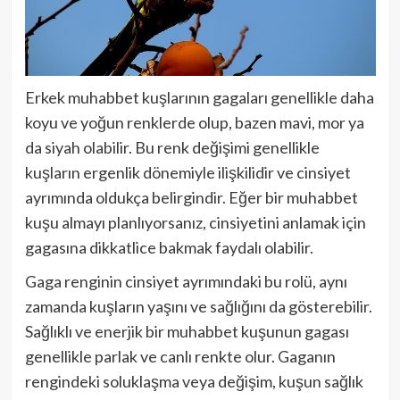
Erkek muhabbet kuşlarının gagaları genellikle daha
koyu ve yoğun renklerde olup, bazen mavi, mor ya
da siyah olabilir. Bu renk değişimi genellikle
kuşların ergenlik dönemiyle ilişkilidir ve cinsiyet
ayrımında oldukça belirgindir. Eğer bir muhabbet
kuşu almayı planlıyorsanız, cinsiyetini anlamak için
gagasına dikkatlice bakmak faydalı olabilir.
Gaga renginin cinsiyet ayrımındaki bu rolü, aynı
zamanda kuşların yaşını ve sağlığını da gösterebilir.
Sağlıklı ve enerjik bir muhabbet kuşunun gagası
genellikle parlak ve canlı renkte olur. Gaganın
rengindeki soluklaşma veya değişim, kuşun sağlık