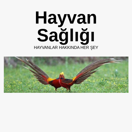
Skip
Hayvan
to
content
Sağlığı
HAYVANLAR HAKKINDA HER ŞEY