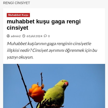
RENGI CINSIYET
Muhabbet Kuşu
muhabbet kuşu gaga rengi
cinsiyet
admin2
6 Eylül 2024
0
Muhabbet kuşlarının gaga renginin cinsiyetle
ilişkisi nedir? Cinsiyet ayrımını öğrenmek için bu
yazıyı okuyun.