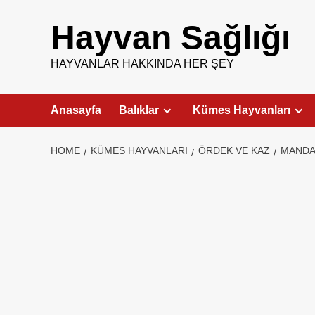
Skip
to
Hayvan Sağlığı
content
HAYVANLAR HAKKINDA HER ŞEY
Anasayfa
Balıklar
Kümes Hayvanları
HOME
KÜMES HAYVANLARI
ÖRDEK VE KAZ
MANDA