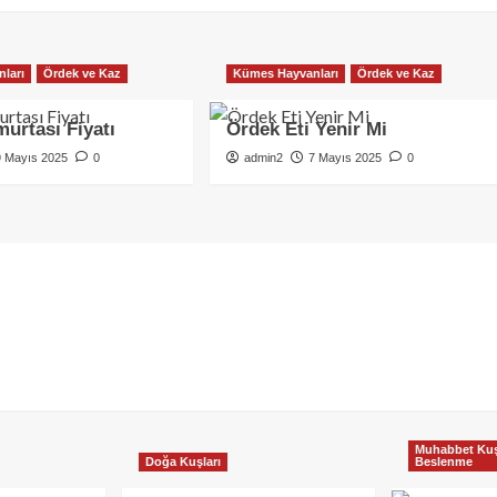
ları
Ördek ve Kaz
Kümes Hayvanları
Ördek ve Kaz
urtası Fiyatı
Ördek Eti Yenir Mi
9 Mayıs 2025
0
admin2
7 Mayıs 2025
0
Muhabbet Kuş
Doğa Kuşları
Beslenme