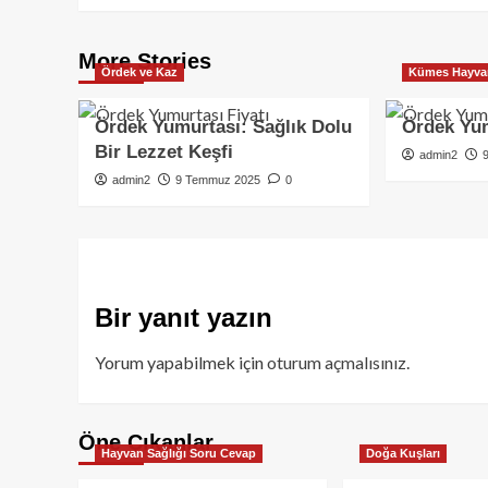
More Stories
Ördek ve Kaz
Kümes Hayvan
Ördek Yumurtası: Sağlık Dolu
Ördek Yum
Bir Lezzet Keşfi
admin2
admin2
9 Temmuz 2025
0
Bir yanıt yazın
Yorum yapabilmek için
oturum açmalısınız
.
Öne Çıkanlar
Hayvan Sağlığı Soru Cevap
Doğa Kuşları