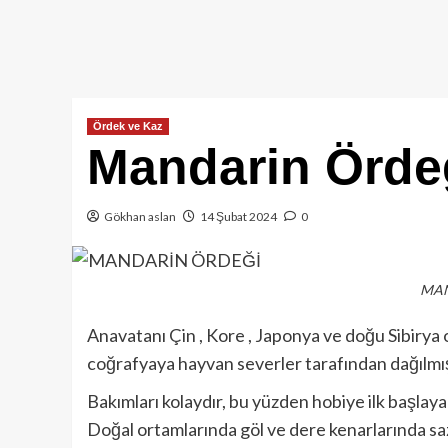
Ördek ve Kaz
Mandarin Örde
Gökhan aslan
14 Şubat 2024
0
MAN
Anavatanı Çin , Kore , Japonya ve doğu Sibirya o
coğrafyaya hayvan severler tarafından dağılmış
Bakımları kolaydır, bu yüzden hobiye ilk başlayan
Doğal ortamlarında göl ve dere kenarlarında saz