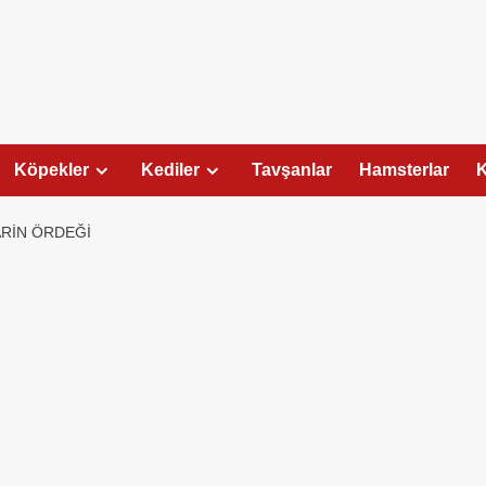
Köpekler
Kediler
Tavşanlar
Hamsterlar
K
RIN ÖRDEĞI