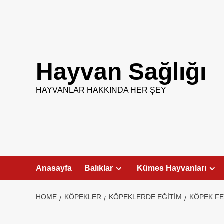
Skip
to
content
Hayvan Sağlığı
HAYVANLAR HAKKINDA HER ŞEY
Anasayfa
Balıklar
Kümes Hayvanları
HOME
KÖPEKLER
KÖPEKLERDE EĞITIM
KÖPEK FE