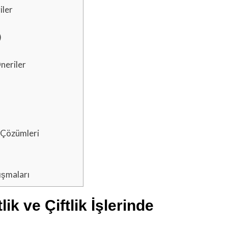
iler
)
Öneriler
e Çözümleri
lışmaları
ik ve Çiftlik İşlerinde