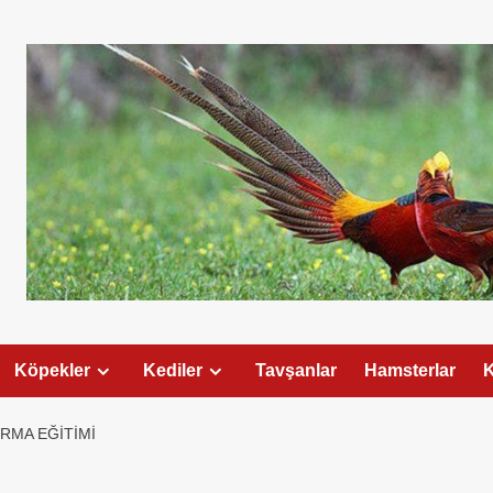
Köpekler
Kediler
Tavşanlar
Hamsterlar
K
RMA EĞITIMI