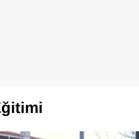
ğitimi