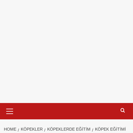
Primary
Menu
HOME
KÖPEKLER
KÖPEKLERDE EĞITIM
KÖPEK EĞITIMI