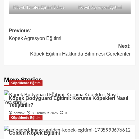
Köpek Tuvalet Eğitimi Bahçe
Köpek Agresyon Eğitimi
Post
Previous:
Köpek Agresyon Eğitimi
navigation
Next:
Köpek Eğitimi Hakkında Bilinmesi Gerekenler
More Stories
Köpeklerde Eğitim
Köpek Bodyguard Eğitimi: Koruma Köpekleri Nasıl
Yetiştirilir?
admin2
30 Temmuz 2025
0
Köpeklerde Eğitim
Golden Köpek Eğitimi