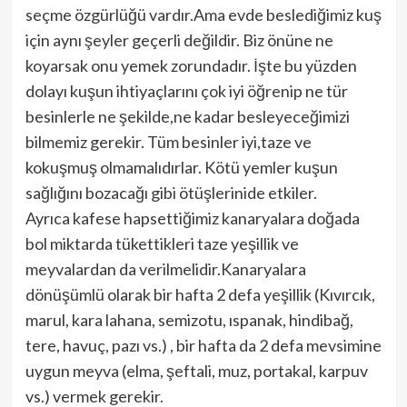
seçme özgürlüğü vardır.Ama evde beslediğimiz kuş
için aynı şeyler geçerli değildir. Biz önüne ne
koyarsak onu yemek zorundadır. İşte bu yüzden
dolayı kuşun ihtiyaçlarını çok iyi öğrenip ne tür
besinlerle ne şekilde,ne kadar besleyeceğimizi
bilmemiz gerekir. Tüm besinler iyi,taze ve
kokuşmuş olmamalıdırlar. Kötü yemler kuşun
sağlığını bozacağı gibi ötüşlerinide etkiler.
Ayrıca kafese hapsettiğimiz kanaryalara doğada
bol miktarda tükettikleri taze yeşillik ve
meyvalardan da verilmelidir.Kanaryalara
dönüşümlü olarak bir hafta 2 defa yeşillik (Kıvırcık,
marul, kara lahana, semizotu, ıspanak, hindibağ,
tere, havuç, pazı vs.) , bir hafta da 2 defa mevsimine
uygun meyva (elma, şeftali, muz, portakal, karpuv
vs.) vermek gerekir.