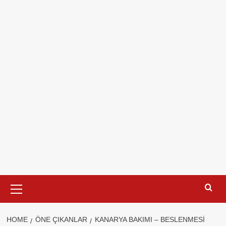
Primary
Menu
HOME
ÖNE ÇIKANLAR
KANARYA BAKIMI – BESLENMESI