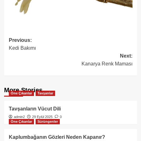
Post
Previous:
Kedi Bakımı
navigation
Next:
Kanarya Renk Maması
More Stories
Öne Çıkanlar
Tavşanlar
Tavşanların Vücut Dili
admin2
29 Eylül 2025
0
Öne Çıkanlar
Sürüngenler
Kaplumbağanın Gözleri Neden Kapanır?