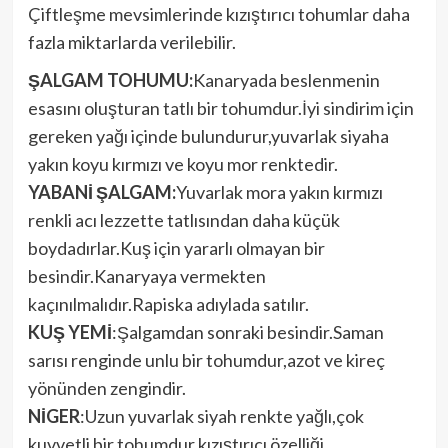
Çiftleşme mevsimlerinde kızıştırıcı tohumlar daha
fazla miktarlarda verilebilir.
ŞALGAM TOHUMU:
Kanaryada beslenmenin
esasını oluşturan tatlı bir tohumdur.İyi sindirim için
gereken yağı içinde bulundurur,yuvarlak siyaha
yakın koyu kırmızı ve koyu mor renktedir.
YABANİ ŞALGAM:
Yuvarlak mora yakın kırmızı
renkli acı lezzette tatlısından daha küçük
boydadırlar.Kuş için yararlı olmayan bir
besindir.Kanaryaya vermekten
kaçınılmalıdır.Rapiska adıylada satılır.
KUŞ YEMİ
:Şalgamdan sonraki besindir.Saman
sarısı renginde unlu bir tohumdur,azot ve kireç
yönünden zengindir.
NİGER
:Uzun yuvarlak siyah renkte yağlı,çok
kuvvetli bir tohumdur,kızıştırıcı özelliği