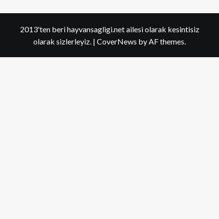
2013'ten beri hayvansagligi.net ailesi olarak kesintisiz
olarak sizlerleyiz.
|
CoverNews
by AF themes.