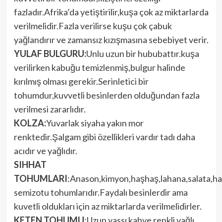
fazladır.Afrika’da yetiştirilir,kuşa çok az miktarlarda
verilmelidir.Fazla verilirse kuşu çok çabuk
yağlandırır ve zamansız kızışmasına sebebiyet verir.
YULAF BULGURU:
Unlu uzun bir hububattır.kuşa
verilirken kabuğu temizlenmiş,bulgur halinde
kırılmış olması gerekir.Serinletici bir
tohumdur,kuvvetli besinlerden olduğundan fazla
verilmesi zararlıdır.
KOLZA:
Yuvarlak siyaha yakın mor
renktedir.Şalgam gibi özellikleri vardır tadı daha
acıdır ve yağlıdır.
SIHHAT
TOHUMLARI
:Anason,kimyon,haşhaş,lahana,salata,ha
semizotu tohumlarıdır.Faydalı besinlerdir ama
kuvetli oldukları için az miktarlarda verilmelidirler.
KETEN TOHUMU
:Uzun yassı kahve renkli yağlı