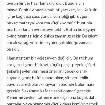
uygun bir yer hazırlamak iyi olur. Bunun için
minyatür bir ev hazırlamak ihtiyacı karşılar. Kafesin
içine kağıt parçası, yonca, yün ipliği gibi uygun
birkaç materyal konursa küçük kemirici bununla
ona hazırlanan evi süsleyecektir. Bütün bu eşyayı
evine taşıması için oldukça zaman gerekir. Bu işlemi
ancak yatağı yeterince yumuşak olduğu zaman
bırakır.
Hamster tam bir vejetaryen değildir. Ona tohum
karışımı dışında bisküvi, küçük parça peynir, çiğ et,
şekerli şeyler verilmesi önerilir. İçecek olarak
suyun dışında hafif sulandırılmış süt verilebilir.
Suyun sürekli olarak hayvanın önünde bulunması
gerekir. Su kabının kafese sabitlenmesi gerekir.
Kemirme zevkini tatmin etmek için ona küçük dal
parçaları veya pişmemiş küçük dana kemiği vermek