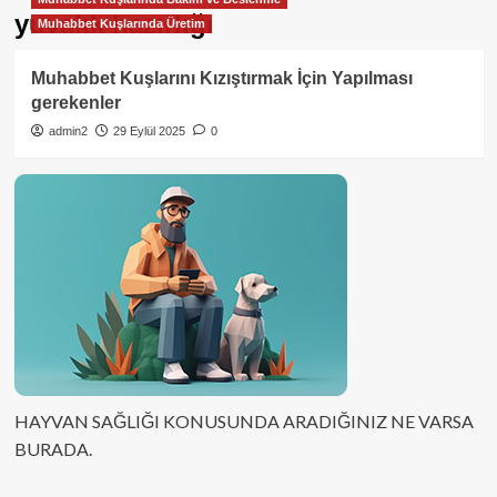
yuvalık hazırlığı
Muhabbet Kuşlarında Üretim
Muhabbet Kuşlarını Kızıştırmak İçin Yapılması
gerekenler
admin2
29 Eylül 2025
0
HAYVAN SAĞLIĞI KONUSUNDA ARADIĞINIZ NE VARSA
BURADA.