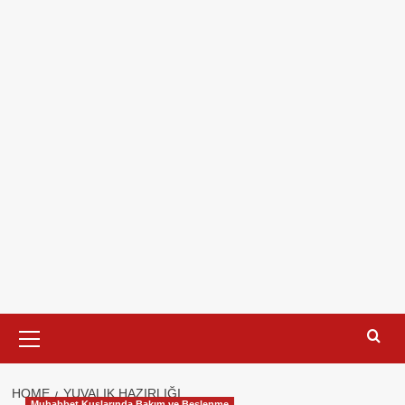
Primary
Menu
HOME
YUVALIK HAZIRLIĞI
Muhabbet Kuşlarında Bakım ve Beslenme