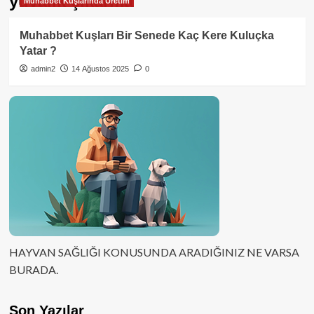
yuvalık çıkarma
Muhabbet Kuşlarında Üretim
Muhabbet Kuşları Bir Senede Kaç Kere Kuluçka
Yatar ?
admin2
14 Ağustos 2025
0
HAYVAN SAĞLIĞI KONUSUNDA ARADIĞINIZ NE VARSA
BURADA.
Son Yazılar