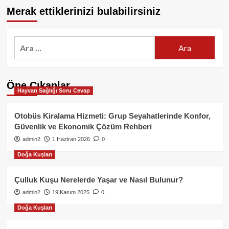
Merak ettiklerinizi bulabilirsiniz
Arama:
Öne Çıkanlar
Hayvan Sağlığı Soru Cevap
Otobüs Kiralama Hizmeti: Grup Seyahatlerinde Konfor,
Güvenlik ve Ekonomik Çözüm Rehberi
admin2
1 Haziran 2026
0
Doğa Kuşları
Çulluk Kuşu Nerelerde Yaşar ve Nasıl Bulunur?
admin2
19 Kasım 2025
0
Doğa Kuşları