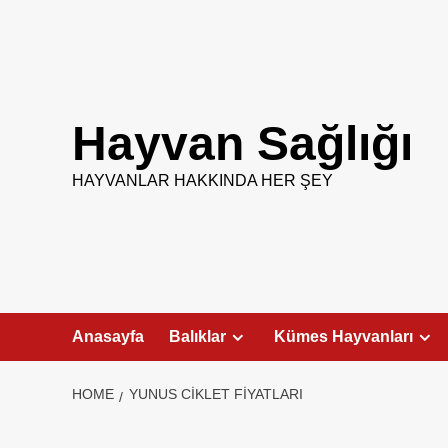
Skip
to
content
Hayvan Sağlığı
HAYVANLAR HAKKINDA HER ŞEY
Anasayfa
Balıklar
Kümes Hayvanları
HOME
YUNUS CIKLET FIYATLARI