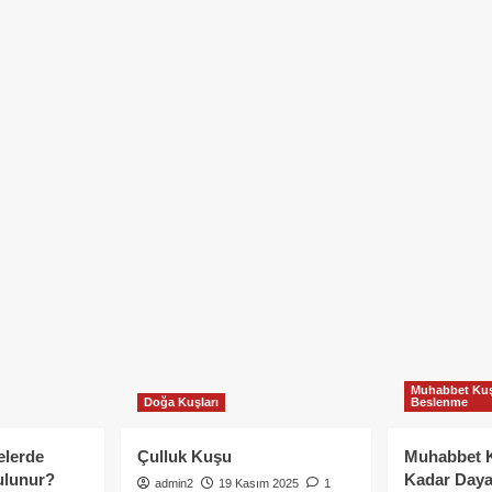
Muhabbet Kuş
Doğa Kuşları
Beslenme
elerde
Çulluk Kuşu
Muhabbet 
ulunur?
Kadar Daya
admin2
19 Kasım 2025
1