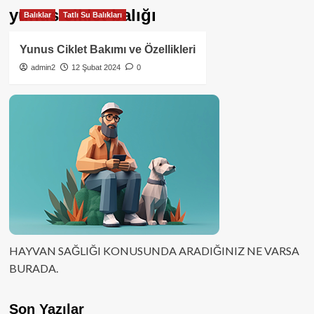
yunus ciklet balığı
Balıklar
Tatlı Su Balıkları
Yunus Ciklet Bakımı ve Özellikleri
admin2
12 Şubat 2024
0
HAYVAN SAĞLIĞI KONUSUNDA ARADIĞINIZ NE VARSA
BURADA.
Son Yazılar