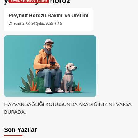
yumurtlayan horoz
Tavuk ve Horoz Türleri
Pleymut Horozu Bakımı ve Üretimi
admin2
20 Şubat 2025
5
HAYVAN SAĞLIĞI KONUSUNDA ARADIĞINIZ NE VARSA
BURADA.
Son Yazılar