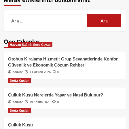
Merak ettiklerinizi bulabilirsiniz
Arama:
Öne Çıkanlar
Hayvan Sağlığı Soru Cevap
Otobüs Kiralama Hizmeti: Grup Seyahatlerinde Konfor,
Güvenlik ve Ekonomik Çözüm Rehberi
admin2
1 Haziran 2026
0
Doğa Kuşları
Çulluk Kuşu Nerelerde Yaşar ve Nasıl Bulunur?
admin2
19 Kasım 2025
0
Doğa Kuşları
Çulluk Kuşu