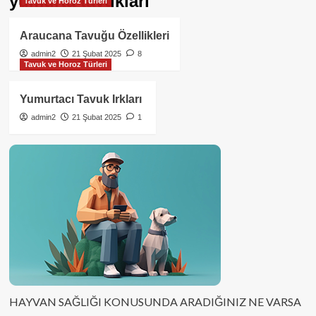
yumurta tavukları
Tavuk ve Horoz Türleri
Araucana Tavuğu Özellikleri
admin2
21 Şubat 2025
8
Tavuk ve Horoz Türleri
Yumurtacı Tavuk Irkları
admin2
21 Şubat 2025
1
HAYVAN SAĞLIĞI KONUSUNDA ARADIĞINIZ NE VARSA