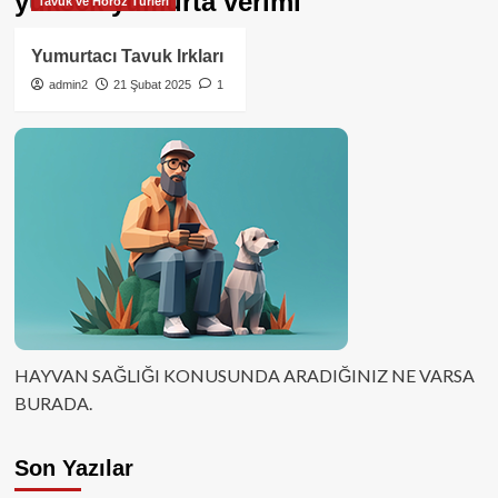
yüksek yumurta verimi
Tavuk ve Horoz Türleri
Yumurtacı Tavuk Irkları
admin2
21 Şubat 2025
1
HAYVAN SAĞLIĞI KONUSUNDA ARADIĞINIZ NE VARSA
BURADA.
Son Yazılar