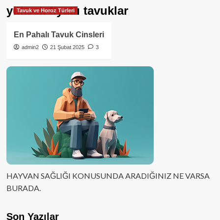
yüksek fiyatlı tavuklar
Tavuk ve Horoz Türleri
En Pahalı Tavuk Cinsleri
admin2
21 Şubat 2025
3
HAYVAN SAĞLIĞI KONUSUNDA ARADIĞINIZ NE VARSA
BURADA.
Son Yazılar