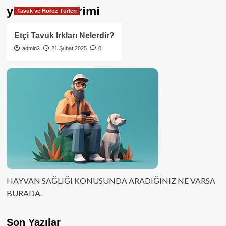
yüksek et verimi
Tavuk ve Horoz Türleri
Etçi Tavuk Irkları Nelerdir?
admin2
21 Şubat 2025
0
HAYVAN SAĞLIĞI KONUSUNDA ARADIĞINIZ NE VARSA
BURADA.
Son Yazılar