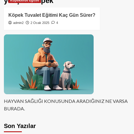
yetişkin köpek
Köpeklerde Eğitim
Köpek Tuvalet Eğitimi Kaç Gün Sürer?
admin2
2 Ocak 2025
4
HAYVAN SAĞLIĞI KONUSUNDA ARADIĞINIZ NE VARSA
BURADA.
Son Yazılar