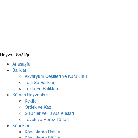
Primary
Hayvan Sağlığı
Menu
Anasayfa
Balıklar
Akvaryum Çeşitleri ve Kurulumu
Tatlı Su Balıkları
Tuzlu Su Balıkları
Kümes Hayvanları
Keklik
Ördek ve Kaz
Sülünler ve Tavus Kuşları
Tavuk ve Horoz Türleri
Köpekler
Köpeklerde Bakım
Köpeklerde Eğitim