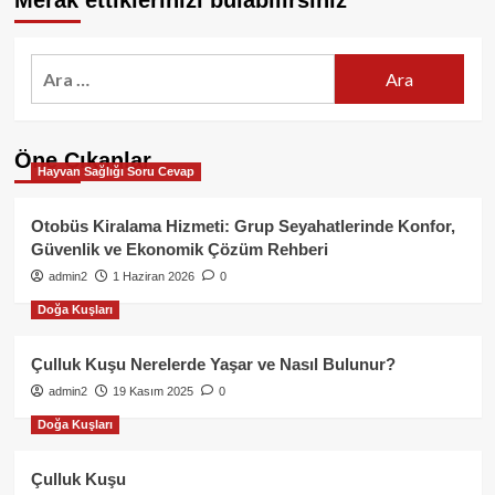
Merak ettiklerinizi bulabilirsiniz
Arama:
Öne Çıkanlar
Hayvan Sağlığı Soru Cevap
Otobüs Kiralama Hizmeti: Grup Seyahatlerinde Konfor,
Güvenlik ve Ekonomik Çözüm Rehberi
admin2
1 Haziran 2026
0
Doğa Kuşları
Çulluk Kuşu Nerelerde Yaşar ve Nasıl Bulunur?
admin2
19 Kasım 2025
0
Doğa Kuşları
Çulluk Kuşu