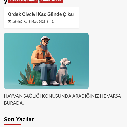
yerel üretim
Kümes Hayvanları
Ördek ve Kaz
Ördek Civcivi Kaç Günde Çıkar
admin2
8 Mart 2025
1
HAYVAN SAĞLIĞI KONUSUNDA ARADIĞINIZ NE VARSA
BURADA.
Son Yazılar