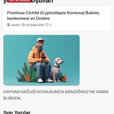
yerel su koşulları
Tatlı Su Balıkları
Frontosa Cichlid (Cyphotilapia frontosa) Bakımı,
beslenmesi ve Üretimi
admin2
18 Şubat 2025
2
HAYVAN SAĞLIĞI KONUSUNDA ARADIĞINIZ NE VARSA
BURADA.
Son Yazılar