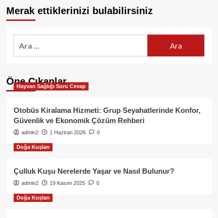
Merak ettiklerinizi bulabilirsiniz
Arama:
Öne Çıkanlar
Hayvan Sağlığı Soru Cevap
Otobüs Kiralama Hizmeti: Grup Seyahatlerinde Konfor,
Güvenlik ve Ekonomik Çözüm Rehberi
admin2
1 Haziran 2026
0
Doğa Kuşları
Çulluk Kuşu Nerelerde Yaşar ve Nasıl Bulunur?
admin2
19 Kasım 2025
0
Doğa Kuşları