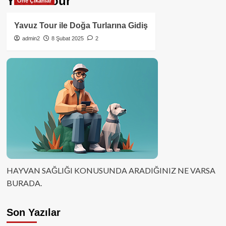
Yavuz Tour
Öne Çıkanlar
Yavuz Tour ile Doğa Turlarına Gidiş
admin2
8 Şubat 2025
2
HAYVAN SAĞLIĞI KONUSUNDA ARADIĞINIZ NE VARSA
BURADA.
Son Yazılar