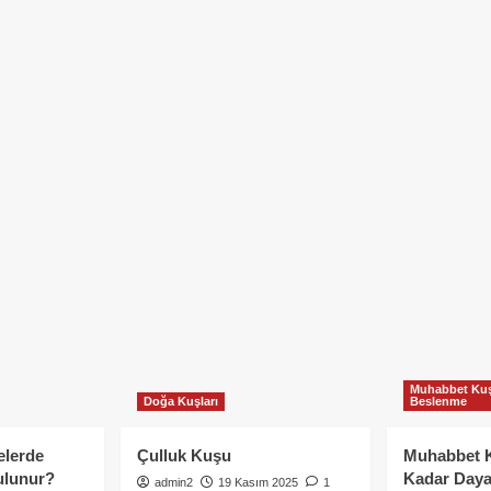
Muhabbet Kuş
Doğa Kuşları
Beslenme
elerde
Çulluk Kuşu
Muhabbet 
ulunur?
Kadar Daya
admin2
19 Kasım 2025
1