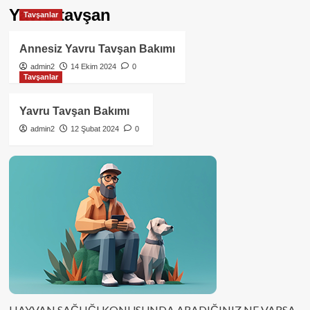
Yavru tavşan
Tavşanlar
Annesiz Yavru Tavşan Bakımı
admin2
14 Ekim 2024
0
Tavşanlar
Yavru Tavşan Bakımı
admin2
12 Şubat 2024
0
HAYVAN SAĞLIĞI KONUSUNDA ARADIĞINIZ NE VARSA