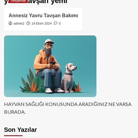
yavru tavşan yemi
Tavşanlar
Annesiz Yavru Tavşan Bakımı
admin2
14 Ekim 2024
0
HAYVAN SAĞLIĞI KONUSUNDA ARADIĞINIZ NE VARSA
BURADA.
Son Yazılar