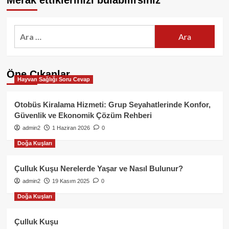
Merak ettiklerinizi bulabilirsiniz
Arama:
Öne Çıkanlar
Hayvan Sağlığı Soru Cevap
Otobüs Kiralama Hizmeti: Grup Seyahatlerinde Konfor,
Güvenlik ve Ekonomik Çözüm Rehberi
admin2
1 Haziran 2026
0
Doğa Kuşları
Çulluk Kuşu Nerelerde Yaşar ve Nasıl Bulunur?
admin2
19 Kasım 2025
0
Doğa Kuşları
Çulluk Kuşu