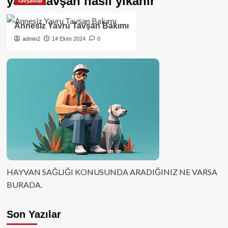
yavru tavşan nasıl yıkanır
Tavşanlar
Annesiz Yavru Tavşan Bakımı
admin2
14 Ekim 2024
0
HAYVAN SAĞLIĞI KONUSUNDA ARADIĞINIZ NE VARSA
BURADA.
Son Yazılar