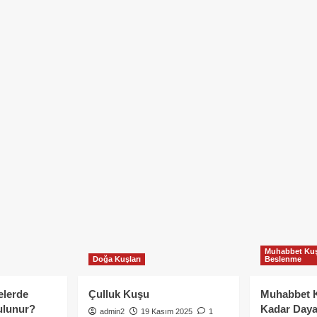
Muhabbet Kuş
Doğa Kuşları
Beslenme
elerde
Çulluk Kuşu
Muhabbet 
ulunur?
Kadar Daya
admin2
19 Kasım 2025
1