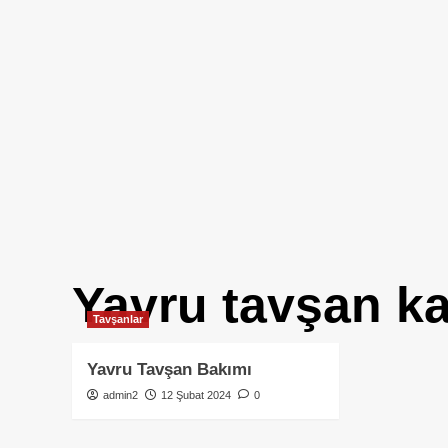
Yavru tavşan k
Tavşanlar
Yavru Tavşan Bakımı
admin2
12 Şubat 2024
0