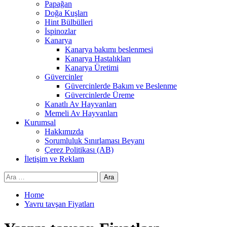
Papağan
Doğa Kuşları
Hint Bülbülleri
İspinozlar
Kanarya
Kanarya bakımı beslenmesi
Kanarya Hastalıkları
Kanarya Üretimi
Güvercinler
Güvercinlerde Bakım ve Beslenme
Güvercinlerde Üreme
Kanatlı Av Hayvanları
Memeli Av Hayvanları
Kurumsal
Hakkımızda
Sorumluluk Sınırlaması Beyanı
Çerez Politikası (AB)
İletişim ve Reklam
Arama:
Home
Yavru tavşan Fiyatları