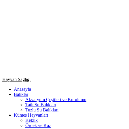
Primary
Hayvan Sağlığı
Menu
Anasayfa
Balıklar
Akvaryum Çeşitleri ve Kurulumu
Tatlı Su Balıkları
Tuzlu Su Balıkları
Kümes Hayvanları
Keklik
Ördek ve Kaz