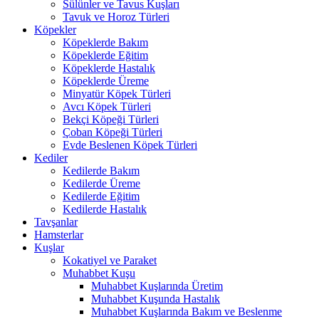
Sülünler ve Tavus Kuşları
Tavuk ve Horoz Türleri
Köpekler
Köpeklerde Bakım
Köpeklerde Eğitim
Köpeklerde Hastalık
Köpeklerde Üreme
Minyatür Köpek Türleri
Avcı Köpek Türleri
Bekçi Köpeği Türleri
Çoban Köpeği Türleri
Evde Beslenen Köpek Türleri
Kediler
Kedilerde Bakım
Kedilerde Üreme
Kedilerde Eğitim
Kedilerde Hastalık
Tavşanlar
Hamsterlar
Kuşlar
Kokatiyel ve Paraket
Muhabbet Kuşu
Muhabbet Kuşlarında Üretim
Muhabbet Kuşunda Hastalık
Muhabbet Kuşlarında Bakım ve Beslenme