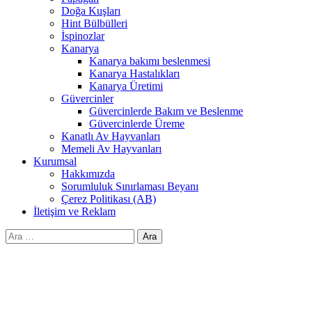
Doğa Kuşları
Hint Bülbülleri
İspinozlar
Kanarya
Kanarya bakımı beslenmesi
Kanarya Hastalıkları
Kanarya Üretimi
Güvercinler
Güvercinlerde Bakım ve Beslenme
Güvercinlerde Üreme
Kanatlı Av Hayvanları
Memeli Av Hayvanları
Kurumsal
Hakkımızda
Sorumluluk Sınırlaması Beyanı
Çerez Politikası (AB)
İletişim ve Reklam
Arama: