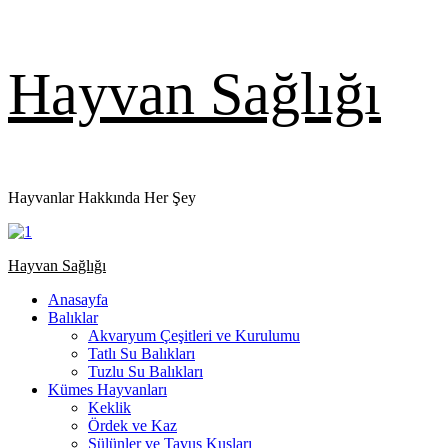
Skip
Hayvan Sağlığı
to
content
Hayvanlar Hakkında Her Şey
Primary
Hayvan Sağlığı
Menu
Anasayfa
Balıklar
Akvaryum Çeşitleri ve Kurulumu
Tatlı Su Balıkları
Tuzlu Su Balıkları
Kümes Hayvanları
Keklik
Ördek ve Kaz
Sülünler ve Tavus Kuşları