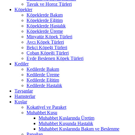
Tavuk ve Horoz Türleri
Köpekler
Köpeklerde Bakım
Köpeklerde Eğitim
Köpeklerde Hastalık
Köpeklerde Üreme
Minyatür Köpek Türleri
Avcı Köpek Türleri
Bekçi Köpeği Türleri
Çoban Köpeği Türleri
Evde Beslenen Köpek Türleri
Kediler
Kedilerde Bakım
Kedilerde Üreme
Kedilerde Eğitim
Kedilerde Hastalık
Tavşanlar
Hamsterlar
Kuşlar
Kokatiyel ve Paraket
Muhabbet Kuşu
Muhabbet Kuşlarında Üretim
Muhabbet Kuşunda Hastalık
Muhabbet Kuşlarında Bakım ve Beslenme
Papağan