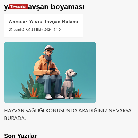
yavru tavşan boyaması
Tavşanlar
Annesiz Yavru Tavşan Bakımı
admin2
14 Ekim 2024
0
HAYVAN SAĞLIĞI KONUSUNDA ARADIĞINIZ NE VARSA
BURADA.
Son Yazılar