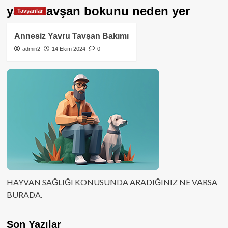
yavru tavşan bokunu neden yer
Tavşanlar
Annesiz Yavru Tavşan Bakımı
admin2
14 Ekim 2024
0
HAYVAN SAĞLIĞI KONUSUNDA ARADIĞINIZ NE VARSA
BURADA.
Son Yazılar