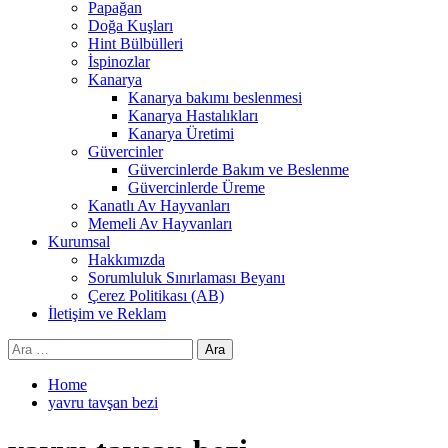
Papağan
Doğa Kuşları
Hint Bülbülleri
İspinozlar
Kanarya
Kanarya bakımı beslenmesi
Kanarya Hastalıkları
Kanarya Üretimi
Güvercinler
Güvercinlerde Bakım ve Beslenme
Güvercinlerde Üreme
Kanatlı Av Hayvanları
Memeli Av Hayvanları
Kurumsal
Hakkımızda
Sorumluluk Sınırlaması Beyanı
Çerez Politikası (AB)
İletişim ve Reklam
Arama:
Home
yavru tavşan bezi