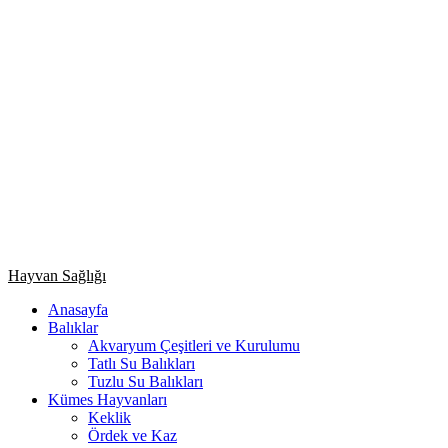
Primary
Hayvan Sağlığı
Menu
Anasayfa
Balıklar
Akvaryum Çeşitleri ve Kurulumu
Tatlı Su Balıkları
Tuzlu Su Balıkları
Kümes Hayvanları
Keklik
Ördek ve Kaz