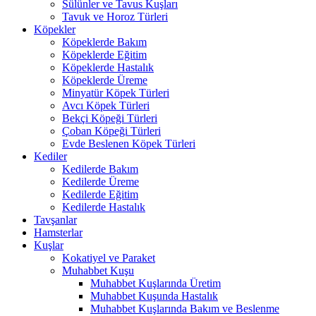
Sülünler ve Tavus Kuşları
Tavuk ve Horoz Türleri
Köpekler
Köpeklerde Bakım
Köpeklerde Eğitim
Köpeklerde Hastalık
Köpeklerde Üreme
Minyatür Köpek Türleri
Avcı Köpek Türleri
Bekçi Köpeği Türleri
Çoban Köpeği Türleri
Evde Beslenen Köpek Türleri
Kediler
Kedilerde Bakım
Kedilerde Üreme
Kedilerde Eğitim
Kedilerde Hastalık
Tavşanlar
Hamsterlar
Kuşlar
Kokatiyel ve Paraket
Muhabbet Kuşu
Muhabbet Kuşlarında Üretim
Muhabbet Kuşunda Hastalık
Muhabbet Kuşlarında Bakım ve Beslenme