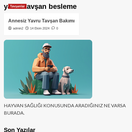
yavru tavşan besleme
Tavşanlar
Annesiz Yavru Tavşan Bakımı
admin2
14 Ekim 2024
0
HAYVAN SAĞLIĞI KONUSUNDA ARADIĞINIZ NE VARSA
BURADA.
Son Yazılar