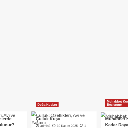
Muhabbet Kuş
Doğa Kuşları
Beslenme
elerde
Çulluk Kuşu
Muhabbet 
ulunur?
Kadar Daya
admin2
19 Kasım 2025
1