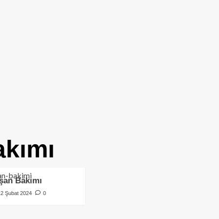
akımı
şan Bakımı
12 Şubat 2024
0