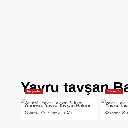
Yavru tavşan B
Tavşanlar
Tavşanlar
Annesiz Yavru Tavşan Bakımı
Yavru Tav
admin2
14 Ekim 2024
0
admin2