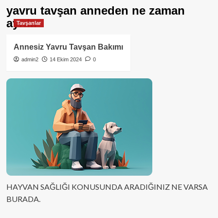
yavru tavşan anneden ne zaman
ayrılır
Tavşanlar
Annesiz Yavru Tavşan Bakımı
admin2
14 Ekim 2024
0
HAYVAN SAĞLIĞI KONUSUNDA ARADIĞINIZ NE VARSA
BURADA.