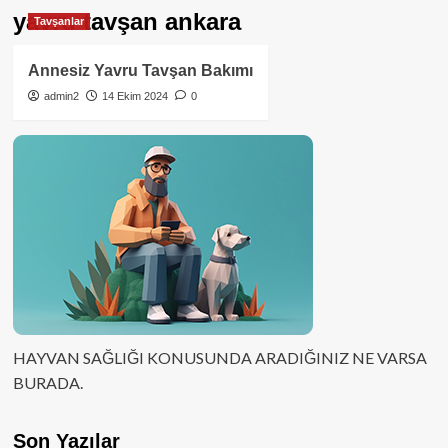
yavru tavşan ankara
Tavşanlar
Annesiz Yavru Tavşan Bakımı
admin2
14 Ekim 2024
0
HAYVAN SAĞLIĞI KONUSUNDA ARADIĞINIZ NE VARSA
BURADA.
Son Yazılar