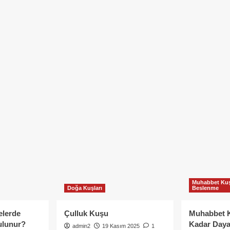
Muhabbet Kuş
Doğa Kuşları
Beslenme
elerde
Çulluk Kuşu
Muhabbet 
ulunur?
Kadar Daya
admin2
19 Kasım 2025
1