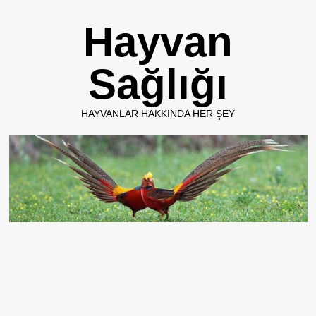
Skip
Hayvan
to
content
Sağlığı
HAYVANLAR HAKKINDA HER ŞEY