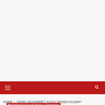
Primary
Menu
HOME
YAVRU MUHABBET KUŞU NEDEN KUSAR?
Muhabbet Kuşlarında Bakım ve Beslenme