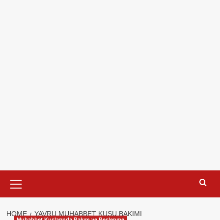
Primary
Menu
HOME
YAVRU MUHABBET KUŞU BAKIMI
Muhabbet Kuşlarında Bakım ve Beslenme