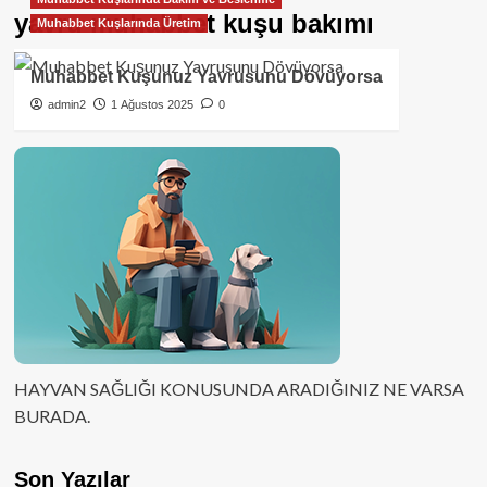
yavru muhabbet kuşu bakımı
Muhabbet Kuşlarında Üretim
Muhabbet Kuşunuz Yavrusunu Dövüyorsa
admin2
1 Ağustos 2025
0
HAYVAN SAĞLIĞI KONUSUNDA ARADIĞINIZ NE VARSA
BURADA.
Son Yazılar