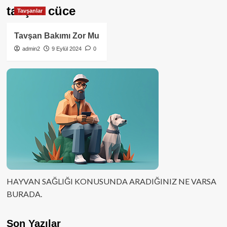
tavşan cüce
Tavşanlar
Tavşan Bakımı Zor Mu
admin2
9 Eylül 2024
0
HAYVAN SAĞLIĞI KONUSUNDA ARADIĞINIZ NE VARSA
BURADA.
Son Yazılar