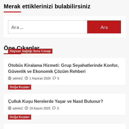
Merak ettiklerinizi bulabilirsiniz
Arama:
Öne Çıkanlar
Hayvan Sağlığı Soru Cevap
Otobüs Kiralama Hizmeti: Grup Seyahatlerinde Konfor,
Güvenlik ve Ekonomik Çözüm Rehberi
admin2
1 Haziran 2026
0
Doğa Kuşları
Çulluk Kuşu Nerelerde Yaşar ve Nasıl Bulunur?
admin2
19 Kasım 2025
0
Doğa Kuşları