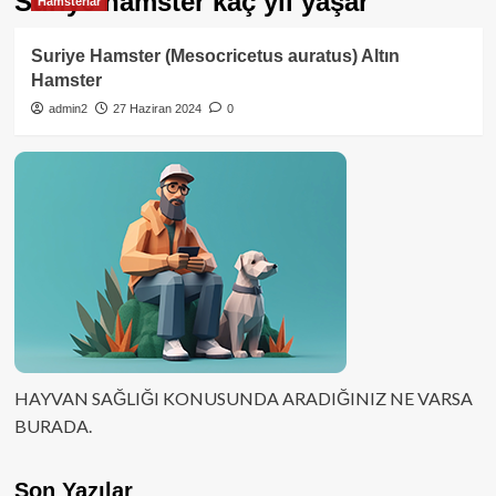
Suriye hamster kaç yıl yaşar
Hamsterlar
Suriye Hamster (Mesocricetus auratus) Altın
Hamster
admin2
27 Haziran 2024
0
HAYVAN SAĞLIĞI KONUSUNDA ARADIĞINIZ NE VARSA
BURADA.
Son Yazılar