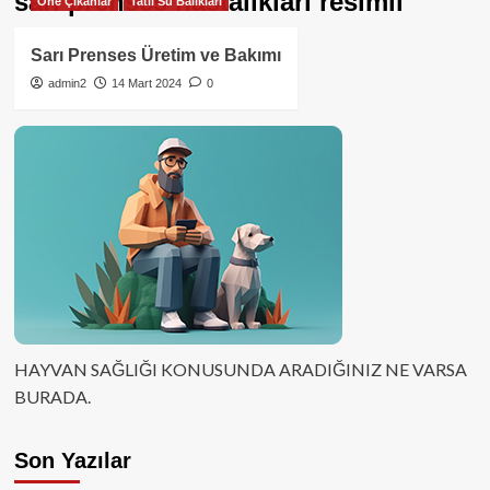
sarı prenses hastalıkları resimli
Öne Çıkanlar
Tatlı Su Balıkları
Sarı Prenses Üretim ve Bakımı
admin2
14 Mart 2024
0
HAYVAN SAĞLIĞI KONUSUNDA ARADIĞINIZ NE VARSA
BURADA.
Son Yazılar