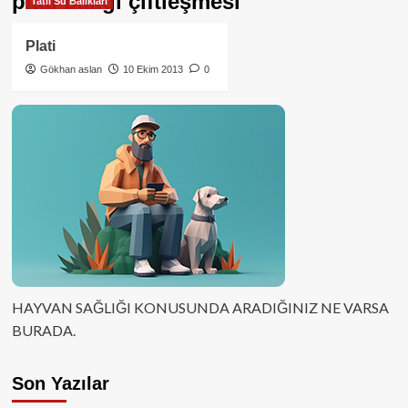
plati balığı çiftleşmesi
Tatlı Su Balıkları
Plati
Gökhan aslan
10 Ekim 2013
0
HAYVAN SAĞLIĞI KONUSUNDA ARADIĞINIZ NE VARSA
BURADA.
Son Yazılar