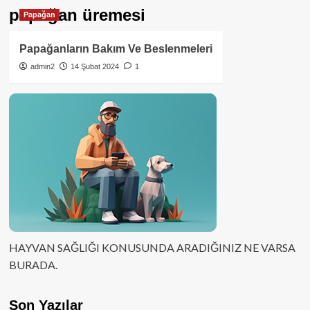
papağan üremesi
Papağan
Papağanların Bakım Ve Beslenmeleri
admin2
14 Şubat 2024
1
HAYVAN SAĞLIĞI KONUSUNDA ARADIĞINIZ NE VARSA
BURADA.
Son Yazılar