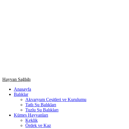
Primary
Hayvan Sağlığı
Menu
Anasayfa
Balıklar
Akvaryum Çeşitleri ve Kurulumu
Tatlı Su Balıkları
Tuzlu Su Balıkları
Kümes Hayvanları
Keklik
Ördek ve Kaz