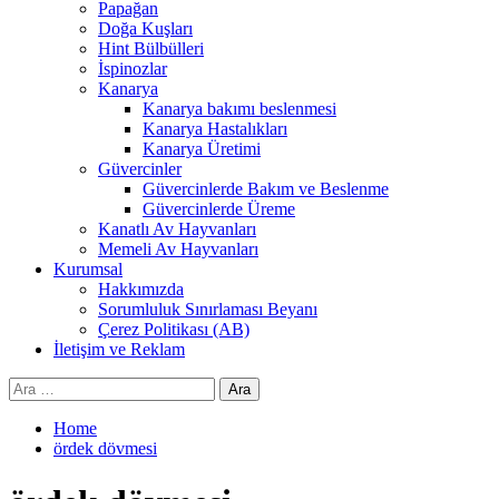
Papağan
Doğa Kuşları
Hint Bülbülleri
İspinozlar
Kanarya
Kanarya bakımı beslenmesi
Kanarya Hastalıkları
Kanarya Üretimi
Güvercinler
Güvercinlerde Bakım ve Beslenme
Güvercinlerde Üreme
Kanatlı Av Hayvanları
Memeli Av Hayvanları
Kurumsal
Hakkımızda
Sorumluluk Sınırlaması Beyanı
Çerez Politikası (AB)
İletişim ve Reklam
Arama:
Home
ördek dövmesi