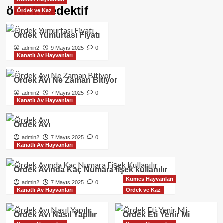
ördek dedektif
Ördek ve Kaz
Ördek Yumurtası Fiyatı
admin2
9 Mayıs 2025
0
Kanatlı Av Hayvanları
Ördek Avı Ne Zaman Bitiyor
admin2
7 Mayıs 2025
0
Kanatlı Av Hayvanları
Ördek Avı
admin2
7 Mayıs 2025
0
Kanatlı Av Hayvanları
Ördek Avında Kaç Numara fişek kullanılır
Kümes Hayvanları
admin2
7 Mayıs 2025
0
Kanatlı Av Hayvanları
Ördek ve Kaz
Ördek Avı Nasıl Yapılır
Ördek Eti Yenir Mi