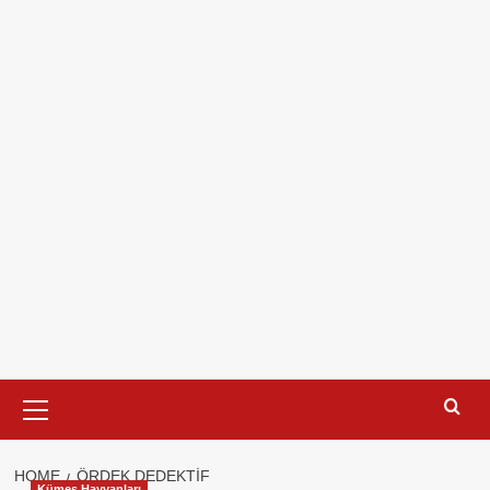
Primary
Menu
HOME
ÖRDEK DEDEKTIF
Kümes Hayvanları