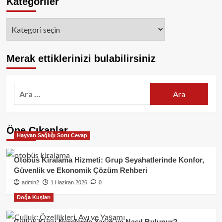
Kategoriler
Kategoriler
Merak ettiklerinizi bulabilirsiniz
Arama:
Öne Çıkanlar
Hayvan Sağlığı Soru Cevap
Otobüs Kiralama Hizmeti: Grup Seyahatlerinde Konfor,
Güvenlik ve Ekonomik Çözüm Rehberi
admin2
1 Haziran 2026
0
Doğa Kuşları
Çulluk Kuşu Nerelerde Yaşar ve Nasıl Bulunur?