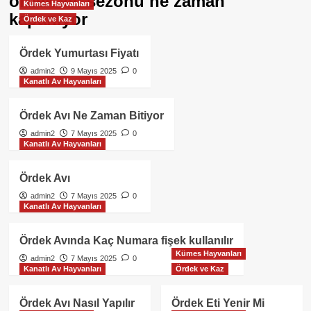
ördek avı sezonu ne zaman
Kümes Hayvanları
kapanıyor
Ördek ve Kaz
Ördek Yumurtası Fiyatı
admin2
9 Mayıs 2025
0
Kanatlı Av Hayvanları
Ördek Avı Ne Zaman Bitiyor
admin2
7 Mayıs 2025
0
Kanatlı Av Hayvanları
Ördek Avı
admin2
7 Mayıs 2025
0
Kanatlı Av Hayvanları
Ördek Avında Kaç Numara fişek kullanılır
Kümes Hayvanları
admin2
7 Mayıs 2025
0
Kanatlı Av Hayvanları
Ördek ve Kaz
Ördek Avı Nasıl Yapılır
Ördek Eti Yenir Mi