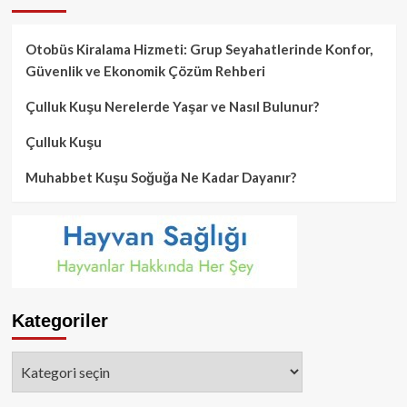
Otobüs Kiralama Hizmeti: Grup Seyahatlerinde Konfor,
Güvenlik ve Ekonomik Çözüm Rehberi
Çulluk Kuşu Nerelerde Yaşar ve Nasıl Bulunur?
Çulluk Kuşu
Muhabbet Kuşu Soğuğa Ne Kadar Dayanır?
Kategoriler
Kategoriler