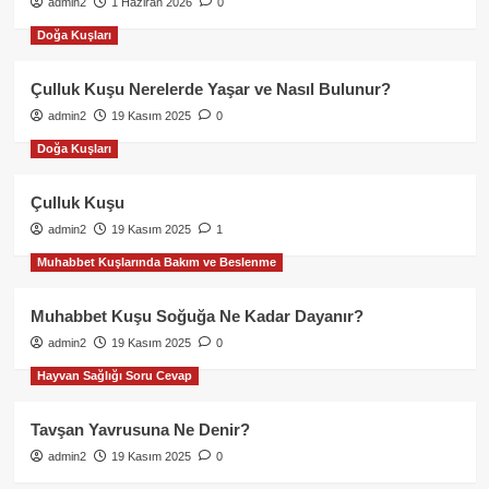
admin2
1 Haziran 2026
0
Doğa Kuşları
Çulluk Kuşu Nerelerde Yaşar ve Nasıl Bulunur?
admin2
19 Kasım 2025
0
Doğa Kuşları
Çulluk Kuşu
admin2
19 Kasım 2025
1
Muhabbet Kuşlarında Bakım ve Beslenme
Muhabbet Kuşu Soğuğa Ne Kadar Dayanır?
admin2
19 Kasım 2025
0
Hayvan Sağlığı Soru Cevap
Tavşan Yavrusuna Ne Denir?
admin2
19 Kasım 2025
0